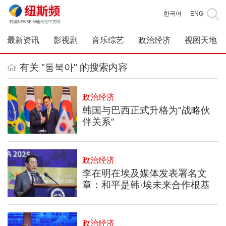
한국어
ENG
|
最新资讯
影视剧
音乐综艺
政治经济
视图天地
有关 "동북아" 的搜索内容
政治经济
韩国与巴西正式升格为"战略伙
伴关系"
政治经济
李在明在埃及媒体发表署名文
章：和平是韩·埃未来合作根基
政治经济