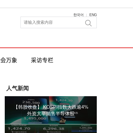
한국어
ENG
|
人气新闻
【韩股收盘】 KOSPI指数大跌逾4%
外资大举抛售半导体股