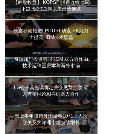
【韩股收盘】 KOPSPI指数连续七周
下跌 创2022年以来最长连跌
长鑫存储推进LPDDR6研发 SK海力
士提高HBM技术壁垒
奇瑞加码投资韩国KGM 双方合作由
技术延伸至资本与海外市场
LG会长具光谟将赴美会见黄仁勋 双
方有望讨论AI与机器人合作
韩上半年接待外国游客1071万人次
欧美及大洋洲市场持续增长