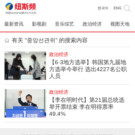
한국어
ENG
|
最新资讯
影视剧
音乐综艺
政治经济
视图天地
有关 "중앙선관위" 的搜索内容
政治经济
【6·3地方选举】韩国第九届地
方选举今举行 选出4227名公职
人员
政治经济
【李在明时代】第21届总统选
举开票结束 李在明得票率
49.4%