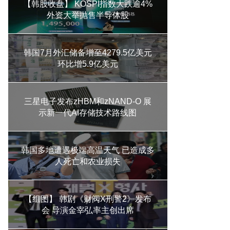
【韩股收盘】 KOSPI指数大跌逾4%
外资大举抛售半导体股
韩国7月外汇储备增至4279.5亿美元
环比增5.9亿美元
三星电子发布zHBM和zNAND-O 展
示新一代AI存储技术路线图
韩国多地遭遇极端高温天气 已造成多
人死亡和农业损失
【组图】 韩剧《财阀X刑警2》发布
会 导演金宰弘率主创出席