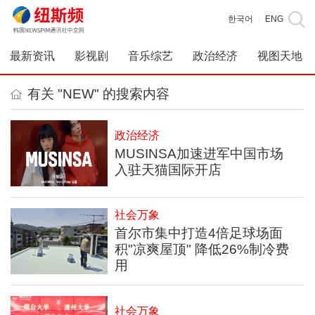
한국어
ENG
|
最新资讯
影视剧
音乐综艺
政治经济
视图天地
有关 "NEW" 的搜索内容
政治经济
MUSINSA加速进军中国市场
入驻天猫国际开店
社会万象
首尔市集中打造4倍足球场面
积"凉爽屋顶" 降低26%制冷费
用
社会万象