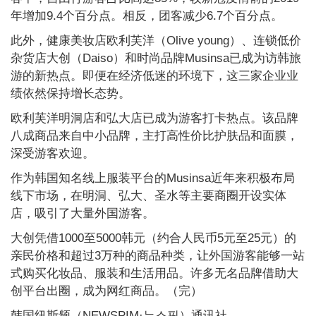
年增加9.4个百分点。相反，团客减少6.7个百分点。
此外，健康美妆店欧利芙洋（Olive young）、连锁低价
杂货店大创（Daiso）和时尚品牌Musinsa已成为访韩旅
游的新热点。即便在经济低迷的环境下，这三家企业业
绩依然保持增长态势。
欧利芙洋明洞店和弘大店已成为游客打卡热点。该品牌
八成商品来自中小品牌，主打高性价比护肤品和面膜，
深受游客欢迎。
作为韩国知名线上服装平台的Musinsa近年来积极布局
线下市场，在明洞、弘大、圣水等主要商圈开设实体
店，吸引了大量外国游客。
大创凭借1000至5000韩元（约合人民币5元至25元）的
亲民价格和超过3万种的商品种类，让外国游客能够一站
式购买化妆品、服装和生活用品。许多无名品牌借助大
创平台出圈，成为网红商品。（完）
韩国纽斯频（NEWSPIM·뉴스핌）通讯社