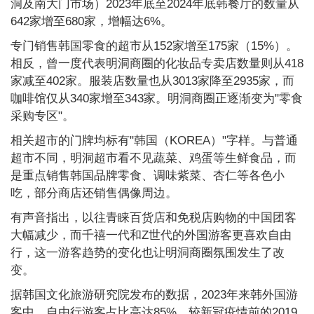
洞及南大门市场）2023年底至2024年底韩餐厅的数量从
642家增至680家，增幅达6%。
专门销售韩国零食的超市从152家增至175家（15%）。
相反，曾一度代表明洞商圈的化妆品专卖店数量则从418
家减至402家。服装店数量也从3013家降至2935家，而
咖啡馆仅从340家增至343家。明洞商圈正逐渐变为"零食
采购专区"。
相关超市的门牌均标有"韩国（KOREA）"字样。与普通
超市不同，明洞超市看不见蔬菜、鸡蛋等生鲜食品，而
是重点销售韩国品牌零食、调味紫菜、杏仁等各色小
吃，部分商店还销售偶像周边。
有声音指出，以往青睐百货店和免税店购物的中国团客
大幅减少，而千禧一代和Z世代的外国游客更喜欢自由
行，这一游客趋势的变化也让明洞商圈氛围发生了改
变。
据韩国文化旅游研究院发布的数据，2023年来韩外国游
客中，自由行游客占比高达85%，较新冠疫情前的2019