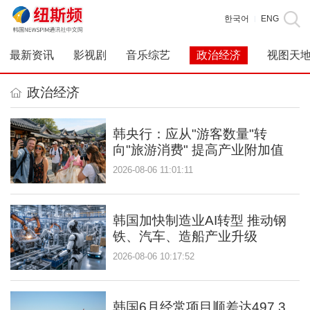
한국어
ENG
|
最新资讯
影视剧
音乐综艺
政治经济
视图天
政治经济
韩央行：应从"游客数量"转
向"旅游消费" 提高产业附加值
2026-08-06 11:01:11
韩国加快制造业AI转型 推动钢
铁、汽车、造船产业升级
2026-08-06 10:17:52
韩国6月经常项目顺差达497.3