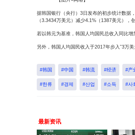
据韩国银行（央行）3日发布的初步统计数据，去
（3.3434万美元）减少4.1%（1387美元）
若以韩元为基准，韩国人均国民总收入同比增加1.
另外，韩国人均国民收入于2017年步入"3万美元
#韩国
#中国
#韩流
#经济
#产
#한류
#경제
#산업
#소득
#사
最新资讯