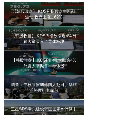
【韩股收盘】 KOSPI指数盘中剧烈
波动 收盘上涨1.62%
【韩股收盘】 KOSPI指数涨近4% 外
资大举买入半导体板块
【韩股收盘】 KOSPI指数大跌逾4%
外资大举抛售半导体股
调查：中秋节假期韩国人赴日、华旅
游热度排名靠前
三星SDS牵头建设韩国国家AI计算中
心