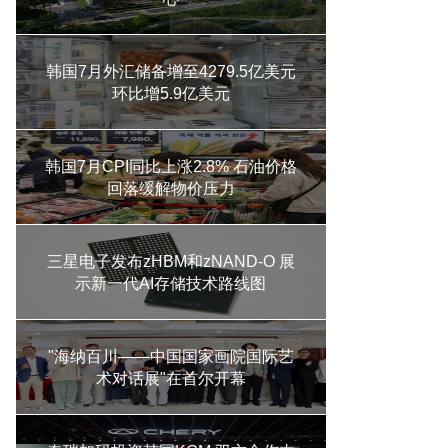
韩国7月外汇储备增至4279.5亿美元
环比增5.9亿美元
韩国7月CPI同比上涨2.8% 石油价格
回落缓解物价压力
三星电子发布zHBM和zNAND-O 展
示新一代AI存储技术路线图
"海纳百川——中国国家画院国际艺
术对话展"在首尔开幕