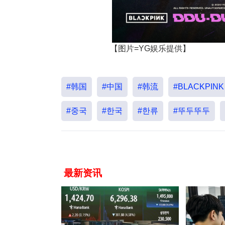
【图片=YG娱乐提供】
#韩国
#中国
#韩流
#BLACKPINK
#중국
#한국
#한류
#뚜두뚜두
最新资讯