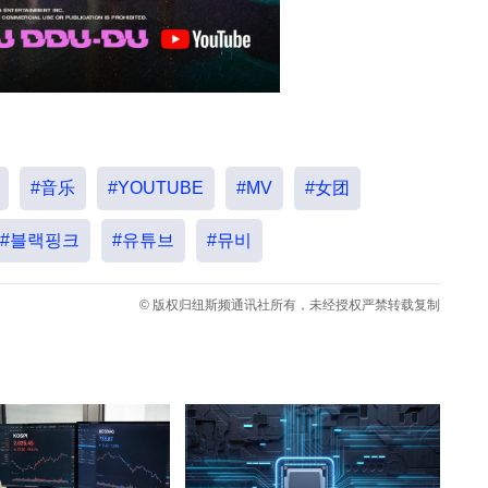
#音乐
#YOUTUBE
#MV
#女团
#블랙핑크
#유튜브
#뮤비
© 版权归纽斯频通讯社所有，未经授权严禁转载复制