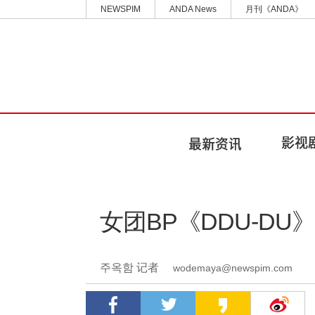
NEWSPIM
ANDA News
月刊《ANDA》
女团BP《DDU-DU
주옥함 记者
wodemaya@newspim.com