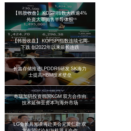
【韩股收盘】 KOSPI指数大跌逾4%
外资大举抛售半导体股
【韩股收盘】 KOPSPI指数连续七周
下跌 创2022年以来最长连跌
长鑫存储推进LPDDR6研发 SK海力
士提高HBM技术壁垒
奇瑞加码投资韩国KGM 双方合作由
技术延伸至资本与海外市场
LG会长具光谟将赴美会见黄仁勋 双
方有望讨论AI与机器人合作