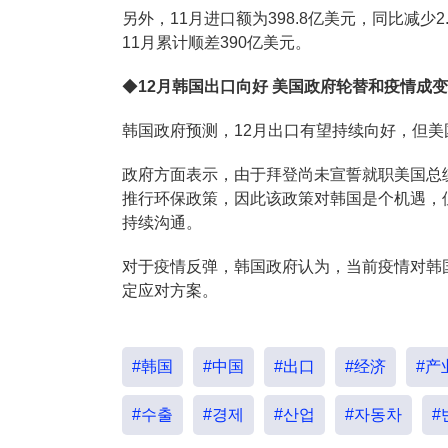
另外，11月进口额为398.8亿美元，同比减少2
11月累计顺差390亿美元。
◆
12月韩国出口向好 美国政府轮替和疫情成
韩国政府预测，12月出口有望持续向好，但
政府方面表示，由于拜登尚未宣誓就职美国总
推行环保政策，因此该政策对韩国是个机遇，
持续沟通。
对于疫情反弹，韩国政府认为，当前疫情对韩
定应对方案。
#韩国
#中国
#出口
#经济
#产
#수출
#경제
#산업
#자동차
#