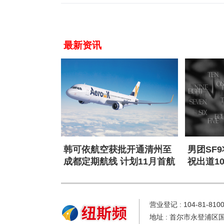
最新资讯
韩可依航空获批开通清州至
男团SF
成都定期航线 计划11月首航
祝出道1
营业登记 : 104-81-810
地址 : 首尔市永登浦区