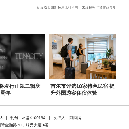
© 版权归纽斯频通讯社所有，未经授权严禁转载复制
9将发行正规二辑庆
首尔市评选18家特色民宿 提
0周年
升外国游客住宿体验
03 |
刊号 : 서울아00194 |
发行人 : 闵丙福
国际金融路70，味元大厦9楼