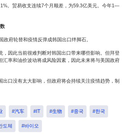
.1%。贸易收支连续7个月顺差，为59.3亿美元。今年1—
变数
美国政府轮替和疫情反弹成韩国出口绊脚石。
统，因此当前很难判断对韩国出口带来哪些影响。但拜登
但汇率和油价波动将成风险因素，因此未来将与美国政府
国出口没有太大影响，但政府将会持续关注疫情趋势，制
业
#汽车
#IT
#生物
#중국
#한국
반도체
#바이오