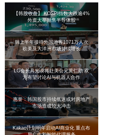
【韩股收盘】 KOSPI指数大跌逾4%
外资大举抛售半导体股
韩上半年接待外国游客1071万人次
欧美及大洋洲市场持续增长
LG会长具光谟将赴美会见黄仁勋 双
方有望讨论AI与机器人合作
惠誉：韩国股市持续低迷或对房地产
市场造成较大冲击
Kakao计划明年启动AI商业化 重点布
局广告和智能代理服务