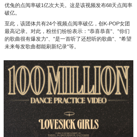
优兔的点阅率破1亿次大关。这是该视频发布68天点阅率
破亿。
至此，该团体共有24个视频点阅率破亿，创K-POP女团
最高记录。对此，粉丝们纷纷表示："恭喜恭喜"、"你们
的歌曲很有爆发力"、"是一首听了还想听的歌曲"、"希望
未来每发歌曲都能刷新纪录"等。