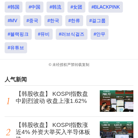
#韩国
#中国
#韩流
#女团
#BLACKPINK
#MV
#중국
#한국
#한류
#걸그룹
#블랙핑크
#뮤비
#러브식걸즈
#안무
#유튜브
© 未经授权严禁转载复制
人气新闻
【韩股收盘】 KOSPI指数盘
中剧烈波动 收盘上涨1.62%
【韩股收盘】 KOSPI指数涨
近4% 外资大举买入半导体板