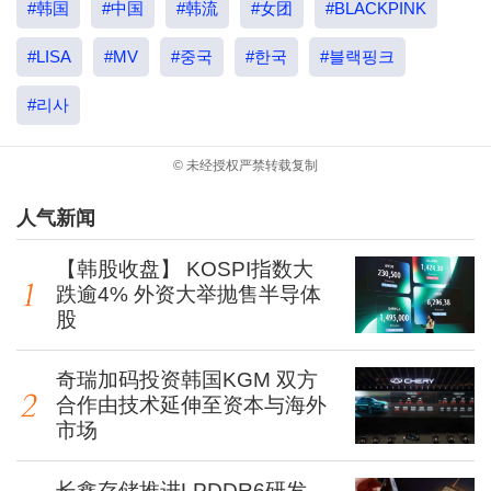
#韩国
#中国
#韩流
#女团
#BLACKPINK
#LISA
#MV
#중국
#한국
#블랙핑크
#리사
© 未经授权严禁转载复制
人气新闻
【韩股收盘】 KOSPI指数大
跌逾4% 外资大举抛售半导体
股
奇瑞加码投资韩国KGM 双方
合作由技术延伸至资本与海外
市场
长鑫存储推进LPDDR6研发