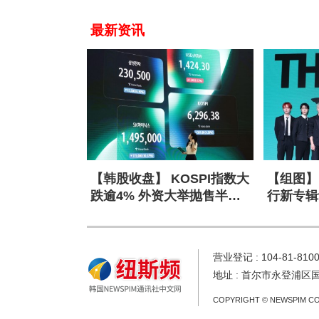
最新资讯
【韩股收盘】 KOSPI指数大
【组图】 
跌逾4% 外资大举抛售半导
行新专辑
体股
营业登记 : 104-81-810
地址 : 首尔市永登浦区
COPYRIGHT © NEWSPIM CO.