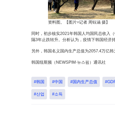
资料图。【图片=记者 周钰涵 摄】
同时，初步核实2021年韩国人均国民总收入（GN
隔3年止跌转升。分析认为，疫情下韩国经济持
另外，韩国名义国内生产总值为2057.4万亿韩
韩国纽斯频（NEWSPIM·뉴스핌）通讯社
#韩国
#中国
#国内生产总值
#GD
#산업
#소득