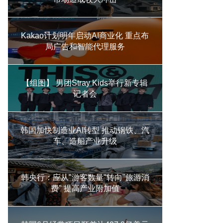
Kakao计划明年启动AI商业化 重点布
局广告和智能代理服务
【组图】 男团Stray Kids举行新专辑
记者会
韩国加快制造业AI转型 推动钢铁、汽
车、造船产业升级
韩央行：应从"游客数量"转向"旅游消
费" 提高产业附加值