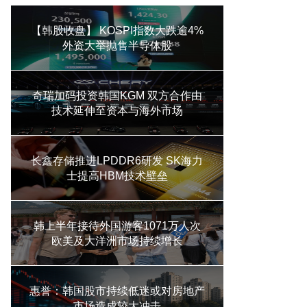
【韩股收盘】 KOSPI指数大跌逾4%
外资大举抛售半导体股
奇瑞加码投资韩国KGM 双方合作由
技术延伸至资本与海外市场
长鑫存储推进LPDDR6研发 SK海力
士提高HBM技术壁垒
韩上半年接待外国游客1071万人次
欧美及大洋洲市场持续增长
惠誉：韩国股市持续低迷或对房地产
市场造成较大冲击