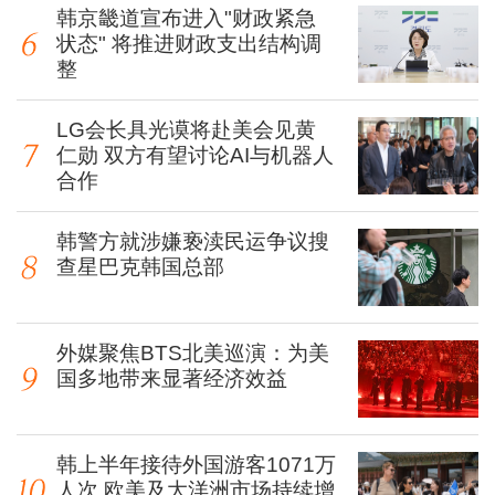
韩京畿道宣布进入"财政紧急
状态" 将推进财政支出结构调
整
LG会长具光谟将赴美会见黄
仁勋 双方有望讨论AI与机器人
合作
韩警方就涉嫌亵渎民运争议搜
查星巴克韩国总部
外媒聚焦BTS北美巡演：为美
国多地带来显著经济效益
韩上半年接待外国游客1071万
人次 欧美及大洋洲市场持续增