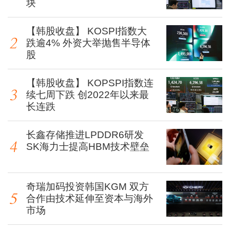
块
【韩股收盘】 KOSPI指数大
跌逾4% 外资大举抛售半导体
股
【韩股收盘】 KOPSPI指数连
续七周下跌 创2022年以来最
长连跌
长鑫存储推进LPDDR6研发
SK海力士提高HBM技术壁垒
奇瑞加码投资韩国KGM 双方
合作由技术延伸至资本与海外
市场