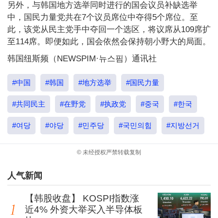
另外，与韩国地方选举同时进行的国会议员补缺选举
中，国民力量党共在7个议员席位中夺得5个席位。至
此，该党从民主党手中夺回一个选区，将议席从109席扩
至114席。即便如此，国会依然会保持朝小野大的局面。
韩国纽斯频（NEWSPIM·뉴스핌）通讯社
#中国
#韩国
#地方选举
#国民力量
#共同民主
#在野党
#执政党
#중국
#한국
#여당
#야당
#민주당
#국민의힘
#지방선거
© 未经授权严禁转载复制
人气新闻
【韩股收盘】 KOSPI指数涨
近4% 外资大举买入半导体板