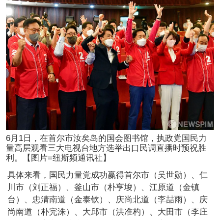
6月1日，在首尔市汝矣岛的国会图书馆，执政党国民力
量高层观看三大电视台地方选举出口民调直播时预祝胜
利。【图片=纽斯频通讯社】
具体来看，国民力量党成功赢得首尔市（吴世勋）、仁
川市（刘正福）、釜山市（朴亨埈）、江原道（金镇
台）、忠清南道（金泰钦）、庆尚北道（李喆雨）、庆
尚南道（朴完洙）、大邱市（洪准杓）、大田市（李庄