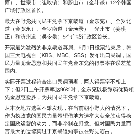
雨）、世宗市（崔旼镐）和蔚山市（金斗谦）12个韩国
广域行政区首长。
最大在野党共同民主党拿下京畿道（金东兖）、全罗北
道（金宽永）、全罗南道（金瑛录）、光州市（姜琪
正）和济州道（吴令勋）5个广域行政区首长。
开票最为激烈的非京畿道莫属。6月1日投票结束后，韩
国三大电视台（KBS、MBC、SBS）发布出口民调，国
民力量党金恩惠和共同民主党金东兖的得票率在误差范
围内。
实际开票过程符合出口民调预期，两人得票率不相上
下；但2日上午开票率达96%时，金东兖以极微弱优势领
先金恩惠险胜，为共同民主党拿下京畿道。
从本次地方选举不难发现，在当前朝小野大的情况下，
作为执政党的国民力量希望借地方选举大获全胜获得稳
定国政运营的动力，而非牵制在野党。但对国民力量而
言最大的遗憾莫过于京畿道知事被在野党霸占。