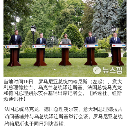
当地时间16日，罗马尼亚总统约翰尼斯（左起）、意大
利总理德拉吉、乌克兰总统泽连斯基、法国总统马克龙
和德国总理朔尔茨在基辅出席记者会。【路透社、纽斯
频通讯社】
法国总统马克龙、德国总理朔尔茨、意大利总理德拉吉
访问基辅并与乌总统泽连斯基举行会谈。罗马尼亚总统
约翰尼斯也于同日到访基辅。