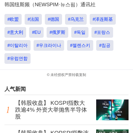
韩国纽斯频（NEWSPIM·뉴스핌）通讯社
#欧盟
#法国
#德国
#乌克兰
#泽连斯基
#意大利
#EU
#俄罗斯
#독일
#포랑스
#이탈리아
#우크라이나
#젤렌스키
#침공
#유럽연합
© 未经授权严禁转载复制
人气新闻
【韩股收盘】 KOSPI指数大
跌逾4% 外资大举抛售半导体
股
【韩股收盘】 KOPSPI指数连