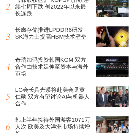
续七周下跌 创2022年以来最
长连跌
长鑫存储推进LPDDR6研发
SK海力士提高HBM技术壁垒
奇瑞加码投资韩国KGM 双方
合作由技术延伸至资本与海外
市场
LG会长具光谟将赴美会见黄
仁勋 双方有望讨论AI与机器人
合作
韩上半年接待外国游客1071万
人次 欧美及大洋洲市场持续增