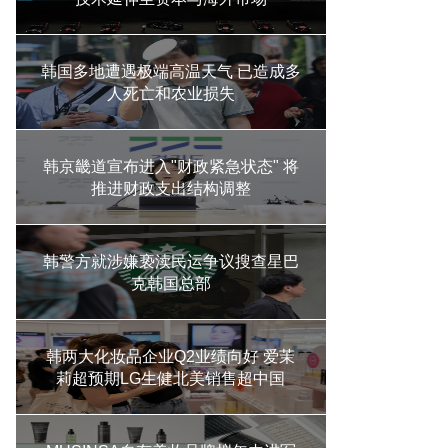
韩国多地遭遇极端高温天气 已造成多
人死亡和农业损失
韩京畿道宣布进入"财政紧急状态" 将
推进财政支出结构调整
韩警方就涉嫌亵渎民运争议搜查星巴
克韩国总部
韩两大化妆品企业Q2业绩向好 爱茉
莉超预期LG生健北美销售超中国