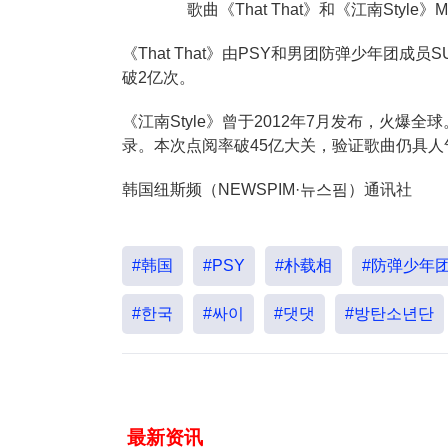
歌曲《That That》和《江南Styl
《That That》由PSY和男团防弹少年团
破2亿次。
《江南Style》曾于2012年7月发布，火爆
录。本次点阅率破45亿大关，验证歌曲仍具人
韩国纽斯频（NEWSPIM·뉴스핌）通讯社
#韩国
#PSY
#朴载相
#防弹少年
#한국
#싸이
#댓댓
#방탄소년단
最新资讯