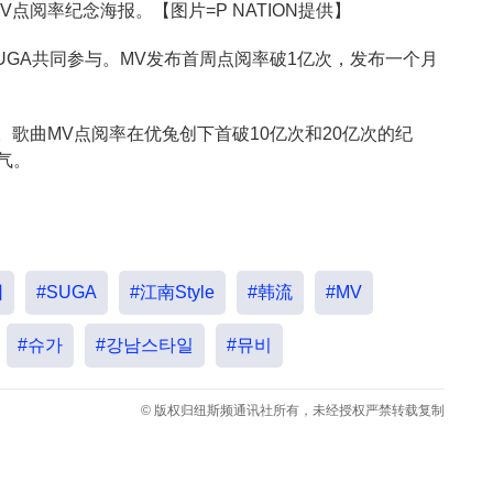
e》MV点阅率纪念海报。【图片=P NATION提供】
成员SUGA共同参与。MV发布首周点阅率破1亿次，发布一个月
全球。歌曲MV点阅率在优兔创下首破10亿次和20亿次的纪
气。
团
#SUGA
#江南Style
#韩流
#MV
#슈가
#강남스타일
#뮤비
© 版权归纽斯频通讯社所有，未经授权严禁转载复制