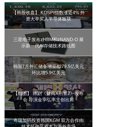
【韩股收盘】 KOSPI指数涨近4% 外
资大举买入半导体板块
三星电子发布zHBM和zNAND-O 展
示新一代AI存储技术路线图
韩国7月外汇储备增至4279.5亿美元
环比增5.9亿美元
【组图】 韩剧《财阀X刑警2》发布
会 导演金宰弘率主创出席
奇瑞加码投资韩国KGM 双方合作由
技术延伸至资本与海外市场