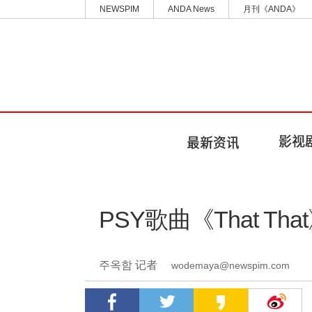
NEWSPIM
ANDA News
月刊《ANDA》
PSY歌曲《That T
주옥함 记者
wodemaya@newspim.com