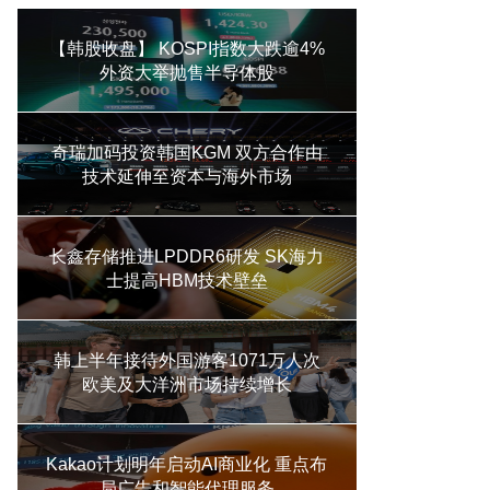
【韩股收盘】 KOSPI指数大跌逾4%
外资大举抛售半导体股
奇瑞加码投资韩国KGM 双方合作由
技术延伸至资本与海外市场
长鑫存储推进LPDDR6研发 SK海力
士提高HBM技术壁垒
韩上半年接待外国游客1071万人次
欧美及大洋洲市场持续增长
Kakao计划明年启动AI商业化 重点布
局广告和智能代理服务