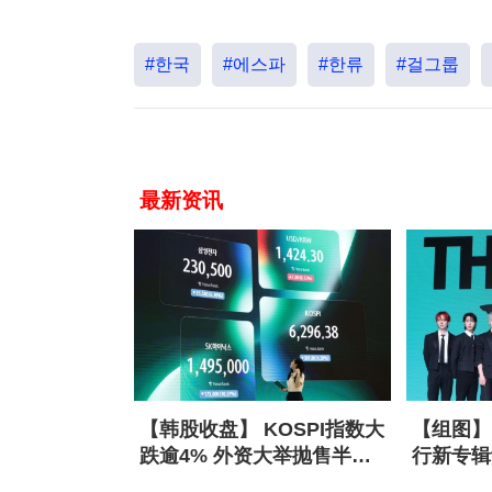
#한국
#에스파
#한류
#걸그룹
最新资讯
【韩股收盘】 KOSPI指数大
【组图】 
跌逾4% 外资大举抛售半导
行新专辑
体股