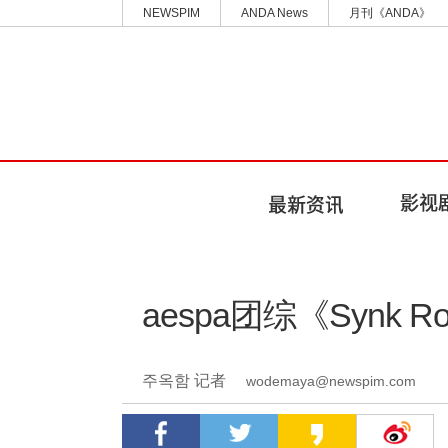
NEWSPIM
ANDA News
月刊《ANDA》
aespa团综《Synk 
주옥함 记者
wodemaya@newspim.com