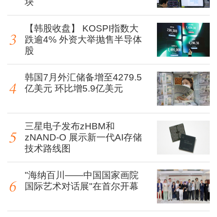
块
【韩股收盘】 KOSPI指数大
跌逾4% 外资大举抛售半导体
股
韩国7月外汇储备增至4279.5
亿美元 环比增5.9亿美元
三星电子发布zHBM和
zNAND-O 展示新一代AI存储
技术路线图
"海纳百川——中国国家画院
国际艺术对话展"在首尔开幕