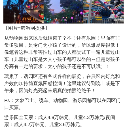
【图片=韩游网提供】
从动物园出来以后就结束了？不！还有乐园！里面有非
常多项目，是专门为小孩子设计的，所以难易度很低！
像笔者这种非常害怕过山车的人都尝试了一遍儿童过山
车（儿童过山车是大人小孩子都可以坐的～但是对孩子
身高有一定的要求，太小的孩子还是不可以哦）！
玩累了，话园区还有各式各样的展览，在展区内灯光和
声效的加持简直氛围感拉满！这里建议待到晚上或是下
午来，因为灯光亮起来后真的拍照绝绝子！
Ps：大象巴士、缆车、动物园、游乐园都可以在园区门
口买票。
游乐园全天票：成人4.9万韩元、儿童4.3万韩元/夜间
票：成人4.2万韩元、儿童3.6万韩元。