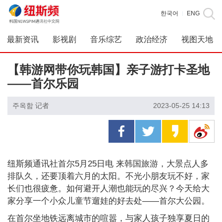
한국어
ENG
|
最新资讯
影视剧
音乐综艺
政治经济
视图天地
【韩游网带你玩韩国】亲子游打卡圣地
——首尔乐园
주옥함 记者
2023-05-25 14:13
纽斯频通讯社首尔5月25日电 来韩国旅游，大景点人多
排队久，还要顶着六月的太阳。不光小朋友玩不好，家
长们也很疲惫。如何避开人潮也能玩的尽兴？今天给大
家分享一个小众儿童节遛娃的好去处——首尔大公园。
在首尔坐地铁远离城市的喧嚣，与家人孩子独享夏日的