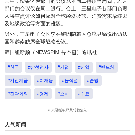
其中，设备体验部门的会议从本周二持续至周四，芯片
部门的会议仅在周二进行。会上，三星电子各部门负责
人将重点讨论如何应对全球经济疲软、消费需求放缓以
及地缘政治等方面的难题。
另外，三星电子会长李在镕因随韩国总统尹锡悦出访法
国和越南缺席全球战略会议。
韩国纽斯频（NEWSPIM·뉴스핌）通讯社
#한국
#삼성전자
#기업
#산업
#반도체
#가전제품
#이재용
#윤석열
#순방
#전략회의
#경제
#소비
#수요
© 未经授权严禁转载复制
人气新闻