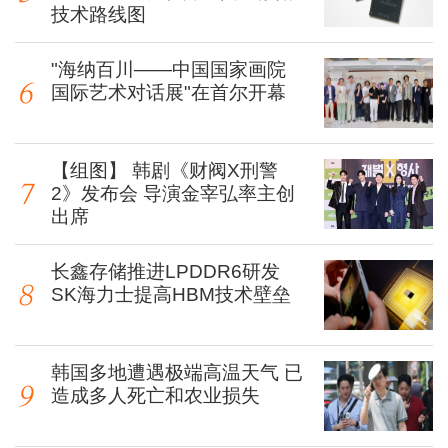
技术路线图
"海纳百川——中国国家画院
国际艺术对话展"在首尔开幕
【组图】 韩剧《财阀X刑警
2》发布会 导演金宰弘率主创
出席
长鑫存储推进LPDDR6研发
SK海力士提高HBM技术壁垒
韩国多地遭遇极端高温天气 已
造成多人死亡和农业损失