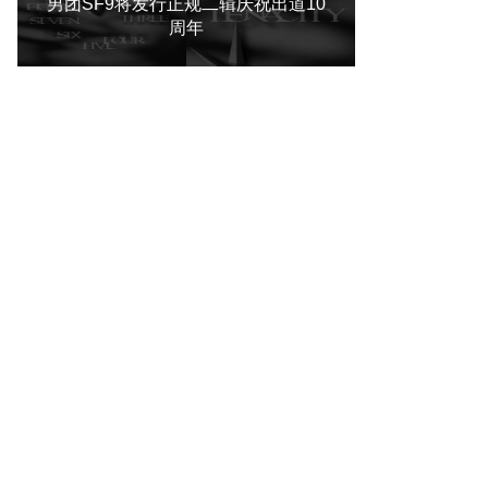
男团SF9将发行正规二辑庆祝出道10
周年