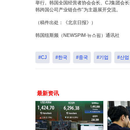
举行。韩国全国经营者协会会长、CJ集团会
韩跨国公司产业链合作"为主题展开交流。
（稿件出处：《北京日报》）
韩国纽斯频（NEWSPIM·뉴스핌）通讯社
#CJ
#한국
#중국
#기업
#산업
最新资讯