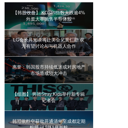
【韩股收盘】 KOSPI指数大跌逾4%
外资大举抛售半导体股
LG会长具光谟将赴美会见黄仁勋 双
方有望讨论AI与机器人合作
惠誉：韩国股市持续低迷或对房地产
市场造成较大冲击
【组图】 男团Stray Kids举行新专辑
记者会
韩可依航空获批开通清州至成都定期
航线 计划11月首航