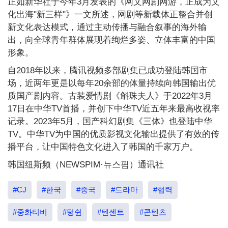
正如新华社于今年3月发表的《网文网剧网游，正成为文
化出海"新三样"》一文所述，网剧等新载体正整合并创
新文化表达模式，通过主动传播与融合叙事的海外输
出，向全球青年群体展现着绚烂多姿、立体丰富的中国
形象。
自2018年以来，腾讯视频多部剧集已成功登陆韩国市
场，近两年更是以每年20余部的体量持续向韩国输出优
质国产剧内容。古装爱情剧《斛珠夫人》于2022年3月
17日在中华TV首播，并创下中华TV近五年来最高收视率
记录。2023年5月，国产科幻剧集《三体》也登陆中华
TV。中华TV为中国的优质影视文化输出提供了有效的传
播平台，让中国特色文化进入了韩国的千家万户。
韩国纽斯频（NEWSPIM·뉴스핌）通讯社
#CJ
#한국
#중국
#드라마
#협력
#중화티비
#텅쉰
#텐센트
#콘텐츠