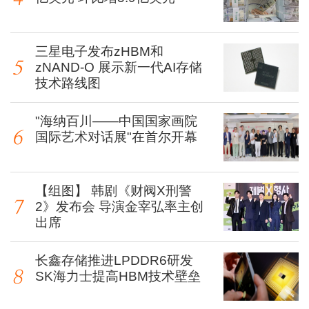
三星电子发布zHBM和
zNAND-O 展示新一代AI存储
技术路线图
"海纳百川——中国国家画院
国际艺术对话展"在首尔开幕
【组图】 韩剧《财阀X刑警
2》发布会 导演金宰弘率主创
出席
长鑫存储推进LPDDR6研发
SK海力士提高HBM技术壁垒