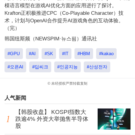
模语言模型在游戏AI优化方面的应用进行了探讨。
Krafton正积极推进CPC（Co-Playable Character）技
术，计划与OpenAI合作提升AI游戏角色的互动体验。
（完）
韩国纽斯频（NEWSPIM·뉴스핌）通讯社
#GPU
#AI
#SK
#IT
#HBM
#kakao
#오픈AI
#딥씨크
#인공지능
#산성전자
© 未经授权严禁转载复制
人气新闻
【韩股收盘】 KOSPI指数大
跌逾4% 外资大举抛售半导体
股