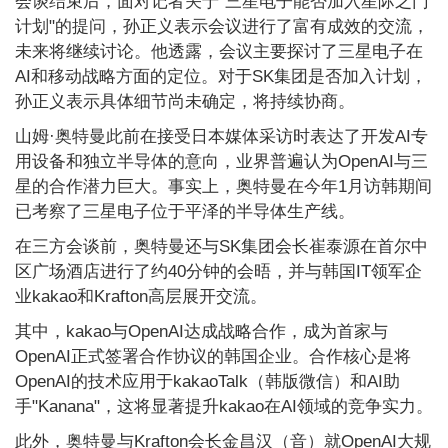
会谈结束后，面对记者关于"三星电子能否加入星际之门
计划"的提问，孙正义表示会议进行了富有成效的交流，
未来将继续讨论。他透露，会议主要探讨了三星电子在
AI和移动战略方面的定位。对于SK集团是否加入计划，
孙正义表示具体细节尚未确定，将持续协商。
山姆·奥特曼此前在接受日本媒体采访时表达了开发AI专
用设备和独立半导体的意向，业界普遍认为OpenAI与三
星的合作潜力巨大。事实上，奥特曼在今年1月访韩期间
已考察了三星电子位于平泽的半导体生产线。
在三方会谈前，奥特曼还与SK集团会长崔泰源在首尔中
区广场酒店进行了约40分钟的会晤，并与韩国IT领军企
业kakao和Krafton高层展开交流。
其中，kakao与OpenAI达成战略合作，成为首家与
OpenAI正式签署合作协议的韩国企业。合作核心是将
OpenAI的技术应用于kakaoTalk（韩版微信）和AI助
手"Kanana"，这将显著提升kakao在AI领域的竞争实力。
此外，奥特曼与Krafton会长金昌汉（音）就OpenAI大规