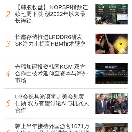
【韩股收盘】 KOPSPI指数连
续七周下跌 创2022年以来最
长连跌
长鑫存储推进LPDDR6研发
SK海力士提高HBM技术壁垒
奇瑞加码投资韩国KGM 双方
合作由技术延伸至资本与海外
市场
LG会长具光谟将赴美会见黄
仁勋 双方有望讨论AI与机器人
合作
韩上半年接待外国游客1071万