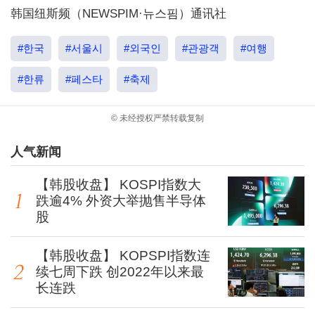
韩国纽斯频（NEWSPIM·뉴스핌）通讯社
#한국
#서울시
#외국인
#관광객
#여행
#한류
#페스타
#축제
© 未经授权严禁转载复制
人气新闻
【韩股收盘】 KOSPI指数大
跌逾4% 外资大举抛售半导体
股
【韩股收盘】 KOPSPI指数连
续七周下跌 创2022年以来最
长连跌