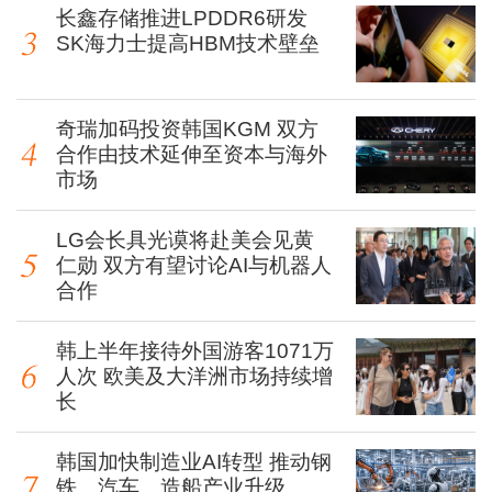
长鑫存储推进LPDDR6研发
SK海力士提高HBM技术壁垒
奇瑞加码投资韩国KGM 双方
合作由技术延伸至资本与海外
市场
LG会长具光谟将赴美会见黄
仁勋 双方有望讨论AI与机器人
合作
韩上半年接待外国游客1071万
人次 欧美及大洋洲市场持续增
长
韩国加快制造业AI转型 推动钢
铁、汽车、造船产业升级