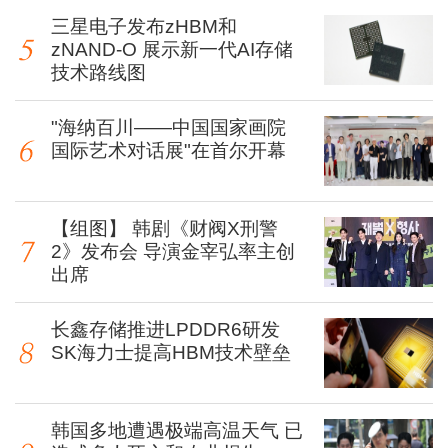
三星电子发布zHBM和
zNAND-O 展示新一代AI存储
技术路线图
"海纳百川——中国国家画院
国际艺术对话展"在首尔开幕
【组图】 韩剧《财阀X刑警
2》发布会 导演金宰弘率主创
出席
长鑫存储推进LPDDR6研发
SK海力士提高HBM技术壁垒
韩国多地遭遇极端高温天气 已