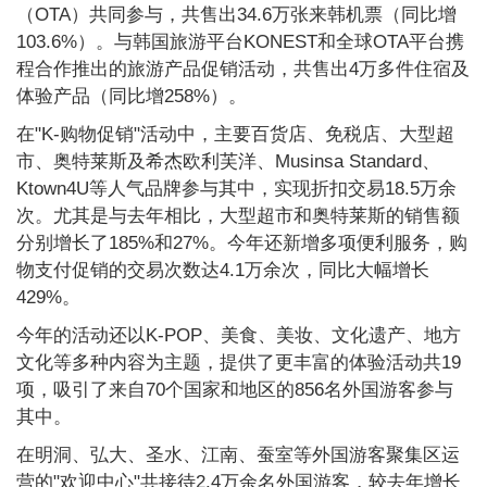
（OTA）共同参与，共售出34.6万张来韩机票（同比增
103.6%）。与韩国旅游平台KONEST和全球OTA平台携
程合作推出的旅游产品促销活动，共售出4万多件住宿及
体验产品（同比增258%）。
在"K-购物促销"活动中，主要百货店、免税店、大型超
市、奥特莱斯及希杰欧利芙洋、Musinsa Standard、
Ktown4U等人气品牌参与其中，实现折扣交易18.5万余
次。尤其是与去年相比，大型超市和奥特莱斯的销售额
分别增长了185%和27%。今年还新增多项便利服务，购
物支付促销的交易次数达4.1万余次，同比大幅增长
429%。
今年的活动还以K-POP、美食、美妆、文化遗产、地方
文化等多种内容为主题，提供了更丰富的体验活动共19
项，吸引了来自70个国家和地区的856名外国游客参与
其中。
在明洞、弘大、圣水、江南、蚕室等外国游客聚集区运
营的"欢迎中心"共接待2.4万余名外国游客，较去年增长