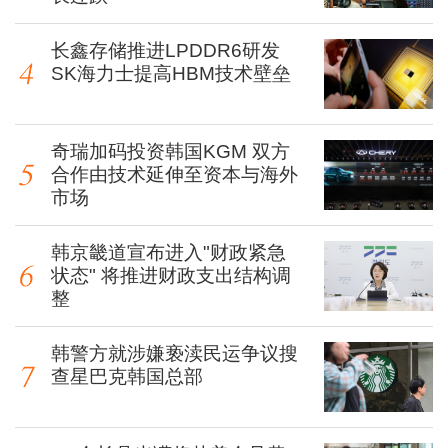
长鑫存储推进LPDDR6研发
SK海力士提高HBM技术壁垒
奇瑞加码投资韩国KGM 双方
合作由技术延伸至资本与海外
市场
韩京畿道宣布进入"财政紧急
状态" 将推进财政支出结构调
整
韩警方就涉嫌亵渎民运争议搜
查星巴克韩国总部