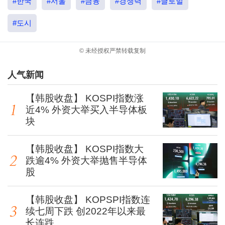
#한국
#서울
#금융
#경쟁력
#글로벌
#도시
© 未经授权严禁转载复制
人气新闻
【韩股收盘】 KOSPI指数涨
近4% 外资大举买入半导体板
块
【韩股收盘】 KOSPI指数大
跌逾4% 外资大举抛售半导体
股
【韩股收盘】 KOPSPI指数连
续七周下跌 创2022年以来最
长连跌