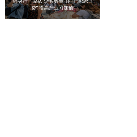
韩央行：应从"游客数量"转向"旅游消
费" 提高产业附加值