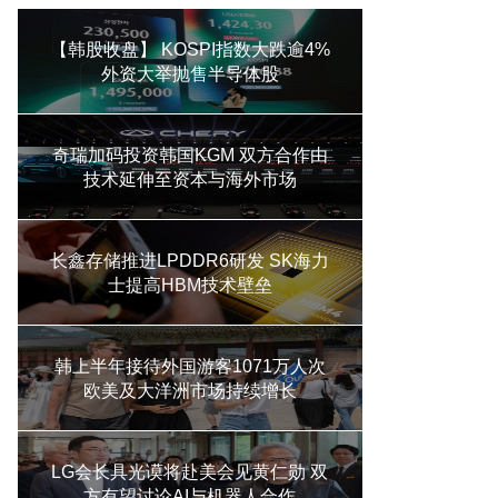
【韩股收盘】 KOSPI指数大跌逾4%
外资大举抛售半导体股
奇瑞加码投资韩国KGM 双方合作由
技术延伸至资本与海外市场
长鑫存储推进LPDDR6研发 SK海力
士提高HBM技术壁垒
韩上半年接待外国游客1071万人次
欧美及大洋洲市场持续增长
LG会长具光谟将赴美会见黄仁勋 双
方有望讨论AI与机器人合作