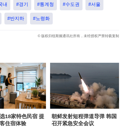
국내
#경기
#통계청
#수도권
#서울
#반지하
#노령화
© 版权归纽斯频通讯社所有，未经授权严禁转载复制
选18家特色民宿 提
朝鲜发射短程弹道导弹 韩国
客住宿体验
召开紧急安全会议