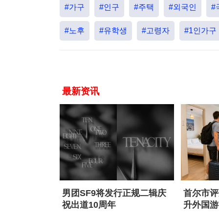
#가구
#인구
#주택
#외국인
#
#노후
#유학생
#고령자
#1인가구
最新资讯
男团SF9将发行正规二辑庆
首尔市评
祝出道10周年
升外国游