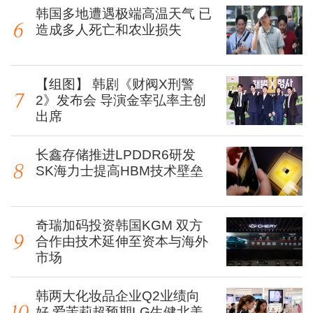
韩国多地遭遇极端高温天气 已
造成多人死亡和农业损失
【组图】 韩剧《财阀X刑警
2》发布会 导演金宰弘率主创
出席
长鑫存储推进LPDDR6研发
SK海力士提高HBM技术壁垒
奇瑞加码投资韩国KGM 双方
合作由技术延伸至资本与海外
市场
韩两大化妆品企业Q2业绩向
好 爱茉莉超预期LG生健北美