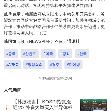
重启南北对话、实现可持续和平发挥建设性作用。
戴兵表示，韩新政府成立以来，中韩关系开局良好。希
望双方共同落实好两国元首重要共识，加强各领域交流
合作，推动中韩战略合作伙伴关系向更高水平迈进，更
好造福两国人民。（完）
韩国纽斯频（NEWSPIM·뉴스핌）通讯社
#중국
#한반도
#미국
#평화
#한국
#APEC
#정상회의
#경주
#다이빙
© 未经授权严禁转载复制
人气新闻
【韩股收盘】 KOSPI指数涨
近4% 外资大举买入半导体板