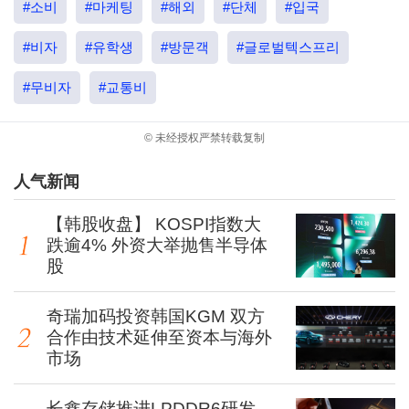
#소비
#마케팅
#해외
#단체
#입국
#비자
#유학생
#방문객
#글로벌텍스프리
#무비자
#교통비
© 未经授权严禁转载复制
人气新闻
【韩股收盘】 KOSPI指数大
跌逾4% 外资大举抛售半导体
股
奇瑞加码投资韩国KGM 双方
合作由技术延伸至资本与海外
市场
长鑫存储推进LPDDR6研发