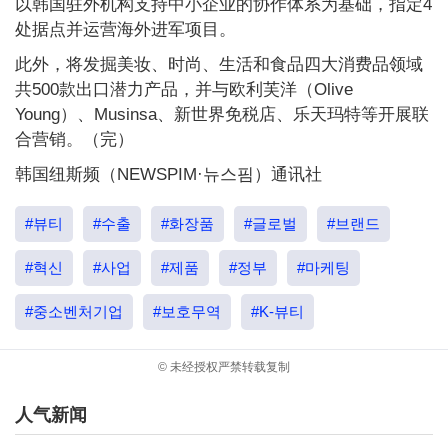
以韩国驻外机构支持中小企业的协作体系为基础，指定4
处据点并运营海外进军项目。
此外，将发掘美妆、时尚、生活和食品四大消费品领域
共500款出口潜力产品，并与欧利芙洋（Olive
Young）、Musinsa、新世界免税店、乐天玛特等开展联
合营销。（完）
韩国纽斯频（NEWSPIM·뉴스핌）通讯社
#뷰티
#수출
#화장품
#글로벌
#브랜드
#혁신
#사업
#제품
#정부
#마케팅
#중소벤처기업
#보호무역
#K-뷰티
© 未经授权严禁转载复制
人气新闻