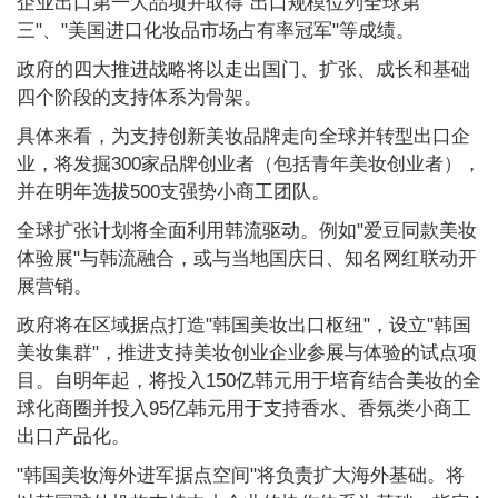
企业出口第一大品项并取得"出口规模位列全球第
三"、"美国进口化妆品市场占有率冠军"等成绩。
政府的四大推进战略将以走出国门、扩张、成长和基础
四个阶段的支持体系为骨架。
具体来看，为支持创新美妆品牌走向全球并转型出口企
业，将发掘300家品牌创业者（包括青年美妆创业者），
并在明年选拔500支强势小商工团队。
全球扩张计划将全面利用韩流驱动。例如"爱豆同款美妆
体验展"与韩流融合，或与当地国庆日、知名网红联动开
展营销。
政府将在区域据点打造"韩国美妆出口枢纽"，设立"韩国
美妆集群"，推进支持美妆创业企业参展与体验的试点项
目。自明年起，将投入150亿韩元用于培育结合美妆的全
球化商圈并投入95亿韩元用于支持香水、香氛类小商工
出口产品化。
"韩国美妆海外进军据点空间"将负责扩大海外基础。将