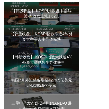
【韩股收盘】 KOSPI指数盘中剧烈
波动 收盘上涨1.62%
【韩股收盘】 KOSPI指数涨近4% 外
资大举买入半导体板块
【韩股收盘】 KOSPI指数大跌逾4%
外资大举抛售半导体股
韩国7月外汇储备增至4279.5亿美元
环比增5.9亿美元
三星电子发布zHBM和zNAND-O 展
示新一代AI存储技术路线图