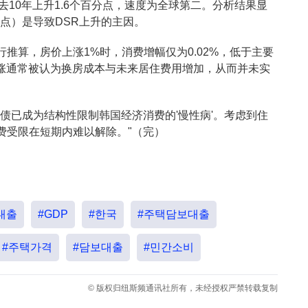
去10年上升1.6个百分点，速度为全球第二。分析结果显
分点）是导致DSR上升的主因。
推算，房价上涨1%时，消费增幅仅为0.02%，低于主要
房价上涨通常被认为换房成本与未来居住费用增加，从而并未实
债已成为结构性限制韩国经济消费的'慢性病'。考虑到住
费受限在短期内难以解除。"（完）
대출
#GDP
#한국
#주택담보대출
#주택가격
#담보대출
#민간소비
© 版权归纽斯频通讯社所有，未经授权严禁转载复制