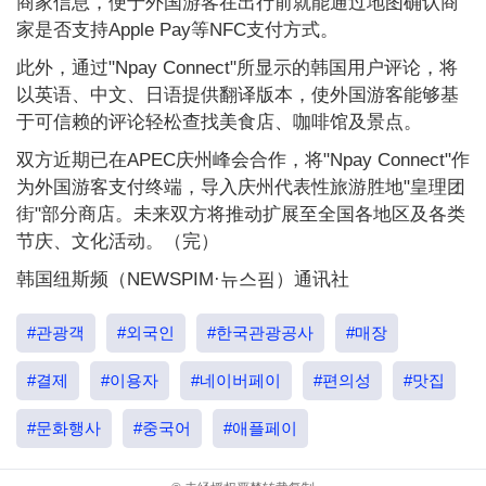
商家信息，便于外国游客在出行前就能通过地图确认商
家是否支持Apple Pay等NFC支付方式。
此外，通过"Npay Connect"所显示的韩国用户评论，将
以英语、中文、日语提供翻译版本，使外国游客能够基
于可信赖的评论轻松查找美食店、咖啡馆及景点。
双方近期已在APEC庆州峰会合作，将"Npay Connect"作
为外国游客支付终端，导入庆州代表性旅游胜地"皇理团
街"部分商店。未来双方将推动扩展至全国各地区及各类
节庆、文化活动。（完）
韩国纽斯频（NEWSPIM·뉴스핌）通讯社
#관광객
#외국인
#한국관광공사
#매장
#결제
#이용자
#네이버페이
#편의성
#맛집
#문화행사
#중국어
#애플페이