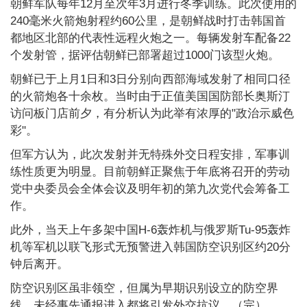
朝鲜军队每年12月至次年3月进行冬季训练。此次使用的
240毫米火箭炮射程约60公里，是朝鲜战时打击韩国首
都地区北部的代表性远程火炮之一。每辆发射车配备22
个发射管，据评估朝鲜已部署超过1000门该型火炮。
朝鲜已于上月1日和3日分别向西部海域发射了相同口径
的火箭炮各十余枚。当时由于正值美国国防部长奥斯汀
访问板门店前夕，有分析认为此举有浓厚的"政治示威色
彩"。
但军方认为，此次发射并无特殊外交日程安排，军事训
练性质更为明显。目前朝鲜正聚焦于年底将召开的劳动
党中央委员会全体会议及明年初的第九次党代会筹备工
作。
此外，当天上午多架中国H-6轰炸机与俄罗斯Tu-95轰炸
机等军机以联飞形式无预警进入韩国防空识别区约20分
钟后离开。
防空识别区虽非领空，但属为早期识别设立的防空界
线，未经事先通报进入都将引发外交抗议。（完）