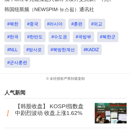
韩国纽斯频（NEWSPIM·뉴스핌）通讯社
#북한
#중국
#러시아
#훈련
#외교
#한국
#한반도
#수도권
#국방부
#북한군
#NLL
#방사포
#북방한계선
#KADIZ
#군사훈련
© 未经授权严禁转载复制
人气新闻
【韩股收盘】 KOSPI指数盘
中剧烈波动 收盘上涨1.62%