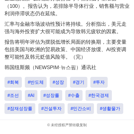
（100）。报告认为，若排除半导体行业，销售额与营业
利润停滞状态仍在延续。
汇率与金融市场波动性预计将持续。分析指出，美元走
强与海外投资扩大很可能成为导致韩元疲软的因素。
报告将明年评估为摆脱低增长局面的转换期，主要变量
包括美国与欧洲的贸易政策、中国经济放缓、AI投资调
整可能性及韩元贬值风险等。（完）
韩国纽斯频（NEWSPIM·뉴스핌）通讯社
#회복
#반도체
#성장
#경기
#투자
#조선
#AI
#성장률
#수출
#한국경제
#잠재성장률
#건설투자
#민간소비
#생활물가
© 未经授权严禁转载复制