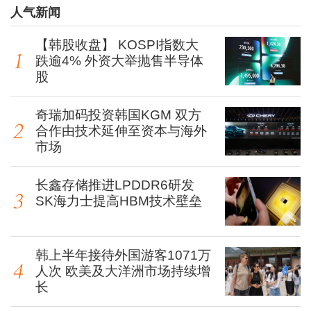
人气新闻
【韩股收盘】 KOSPI指数大
跌逾4% 外资大举抛售半导体
股
奇瑞加码投资韩国KGM 双方
合作由技术延伸至资本与海外
市场
长鑫存储推进LPDDR6研发
SK海力士提高HBM技术壁垒
韩上半年接待外国游客1071万
人次 欧美及大洋洲市场持续增
长