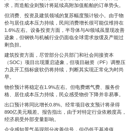
求，而造船业则预计将延续高附加值船舶的订单势头。
但消费、投资及建筑领域的复苏幅度预计较小。由于物
价与居住成本压力持续，民间消费增长很可能仅维持在
1.6%左右。设备投资方面，半导体与AI领域虽显现改善
迹象，但钢铁与机械行业仍面临全球需求放缓及产能过
剩负担。
建筑投资方面，尽管部分公共部门和社会间接资本
（SOC）项目出现重启迹象，但项目融资（PF）调整压
力及开工指标疲软仍将持续，判断其实现正常化为时尚
早。
物价预计将稳定在1.9%左右。但电费燃气费、服务价
格、居住成本压力持续，民众感受物价下降并非易事。
出口预计将同比增长0.8%。经常项目收支预计将录得
890亿美元顺差。报告指出，由于对特定行业依赖度高，
经济易受外部变量影响。
企业感知景气虽现部分改善信号，但仍低于基准值