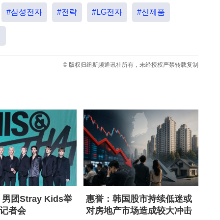
#삼성전자
#전략
#LG전자
#신제품
전
© 版权归纽斯频通讯社所有，未经授权严禁转载复制
男团Stray Kids举
惠誉：韩国股市持续低迷或
记者会
对房地产市场造成较大冲击