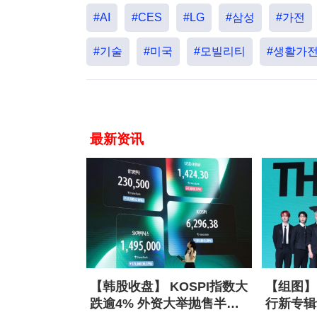
#AI
#CES
#LG
#삼성
#가전
#기술
#미국
#모빌리티
#생활가
最新资讯
【韩股收盘】 KOSPI指数大
【组图】 
跌逾4% 外资大举抛售半导
行新专辑