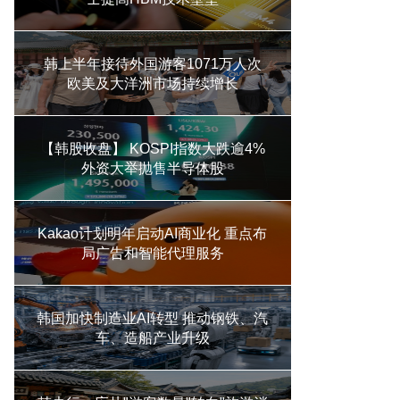
韩上半年接待外国游客1071万人次
欧美及大洋洲市场持续增长
【韩股收盘】 KOSPI指数大跌逾4%
外资大举抛售半导体股
Kakao计划明年启动AI商业化 重点布
局广告和智能代理服务
韩国加快制造业AI转型 推动钢铁、汽
车、造船产业升级