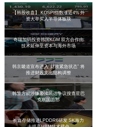
【韩股收盘】 KOSPI指数涨近4% 外
资大举买入半导体板块
奇瑞加码投资韩国KGM 双方合作由
技术延伸至资本与海外市场
韩京畿道宣布进入"财政紧急状态" 将
推进财政支出结构调整
韩警方就涉嫌亵渎民运争议搜查星巴
克韩国总部
长鑫存储推进LPDDR6研发 SK海力
士提高HBM技术壁垒