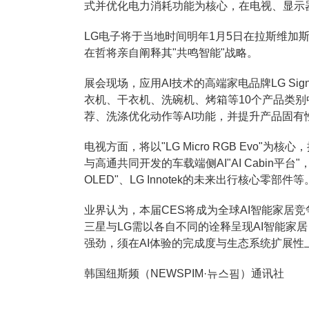
式并优化电力消耗功能为核心，在电视、显示器
LG电子将于当地时间明年1月5日在拉斯维加
在哲将亲自阐释其"共鸣智能"战略。
展会现场，应用AI技术的高端家电品牌LG Si
衣机、干衣机、洗碗机、烤箱等10个产品类别
荐、洗涤优化动作等AI功能，并提升产品固有
电视方面，将以"LG Micro RGB Evo
与高通共同开发的车载端侧AI"AI Cabin平台"，同
OLED"、LG Innotek的未来出行核心零部件等
业界认为，本届CES将成为全球AI智能家居
三星与LG需以各自不同的诠释呈现AI智能家
强劲，须在AI体验的完成度与生态系统扩展性
韩国纽斯频（NEWSPIM·뉴스핌）通讯社