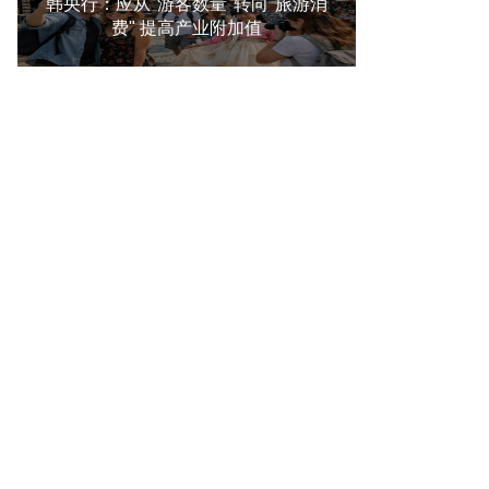
韩央行：应从"游客数量"转向"旅游消
费" 提高产业附加值