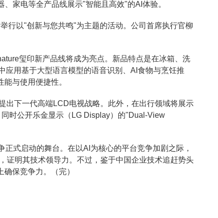
、家电等全产品线展示"智能且高效"的AI体验。
斯举行以"创新与您共鸣"为主题的活动。公司首席执行官柳
gnature玺印新产品线将成为亮点。新品特点是在冰箱、洗
中应用基于大型语言模型的语音识别、AI食物与烹饪推
性能与使用便捷性。
"为核心，提出下一代高端LCD电视战略。此外，在出行领域将展示
时公开乐金显示（LG Display）的"Dual-View
。
竞争正式启动的舞台。在以AI为核心的平台竞争加剧之际，
居，证明其技术领导力。不过，鉴于中国企业技术追赶势头
上确保竞争力。（完）