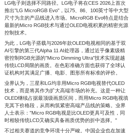
LG电子则选择不同路径。LG电子将在CES 2026上首次
推出"LG MicroRGB Evo"，以75、86、100英寸等中大型
尺寸为主的产品线进入市场。MicroRGB Evo特点是结合
最新的Micro RGB技术与通过OLED电视积累的精密光源
控制技术。
为此，LG电子搭载与2026年款OLED电视相同的基于双
AI引擎的第三代Alpha 11 AI处理器，通过近乎像素级精
密控制RGB光源的"Micro Dimming Ultra"技术实现超越
传统LCD局限的画质。在色彩准确方面也获得了全球认
证机构对其满足广播、电影、图形所有标准的评价。
业界认为，三星和LG均非用Micro RGB电视替代OLED
技术，而是将其作为扩大高端市场的补充。这是一种让
OLED继续占据最顶级画质区间，而用Micro RGB电视填
充其下价格段，从而构筑紧密高端产品线的策略。业界
人士表示："Micro RGB电视是比OLED更具可及性，同
时相较传统LCD又确实具备画质优势的折中选择。"
不过相关赛道的竞争环境十分严峻。中国企业也在加速