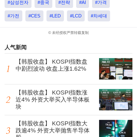
#삼성전자
#중국
#전략
#AI
#가격
#가전
#CES
#LED
#LCD
#차세대
© 未经授权严禁转载复制
人气新闻
【韩股收盘】 KOSPI指数盘
中剧烈波动 收盘上涨1.62%
【韩股收盘】 KOSPI指数涨
近4% 外资大举买入半导体板
块
【韩股收盘】 KOSPI指数大
跌逾4% 外资大举抛售半导体