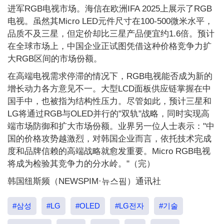
进军RGB电视市场。海信在欧洲IFA 2025上展示了RGB
电视。虽然其Micro LED元件尺寸在100-500微米水平，
品质不及三星，但定价却比三星产品便宜约1.6倍。预计
在全球市场上，中国企业正试图凭借这种价格竞争力扩
大RGB区间的市场份额。
在高端电视需求停滞的情况下，RGB电视能否成为新的
增长动力各方意见不一。大型LCD面板供应链掌握在中
国手中，也被指为结构性压力。尽管如此，预计三星和
LG将通过RGB与OLED并行的"双轨"战略，同时实现高
端市场防御和扩大市场份额。业界另一位人士表示："中
国的价格攻势越激烈，对韩国企业而言，依托技术完成
度和品牌信赖的高端战略就愈发重要。Micro RGB电视
将成为检验其竞争力的分水岭。"（完）
韩国纽斯频（NEWSPIM·뉴스핌）通讯社
#삼성
#LG
#OLED
#LG전자
#기술