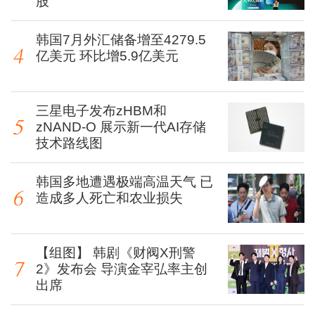
股
韩国7月外汇储备增至4279.5
亿美元 环比增5.9亿美元
三星电子发布zHBM和
zNAND-O 展示新一代AI存储
技术路线图
韩国多地遭遇极端高温天气 已
造成多人死亡和农业损失
【组图】 韩剧《财阀X刑警
2》发布会 导演金宰弘率主创
出席