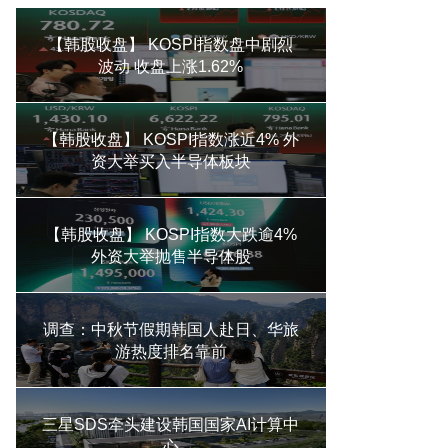
【韩股收盘】 KOSPI指数盘中剧烈
波动 收盘上涨1.62%
【韩股收盘】 KOSPI指数涨近4% 外
资大举买入半导体板块
【韩股收盘】 KOSPI指数大跌逾4%
外资大举抛售半导体股
调查：中秋节假期韩国人赴日、华旅
游热度排名靠前
三星SDS牵头建设韩国国家AI计算中
心