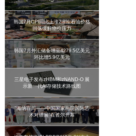
韩国7月CPI同比上涨2.8% 石油价格
回落缓解物价压力
韩国7月外汇储备增至4279.5亿美元
环比增5.9亿美元
三星电子发布zHBM和zNAND-O 展
示新一代AI存储技术路线图
"海纳百川——中国国家画院国际艺
术对话展"在首尔开幕