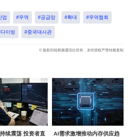
산업
#무역
#공급망
#확대
#무역협회
#다이빙
#중국대사관
© 版权归纽斯频通讯社所有，未经授权严禁转载复制
持续震荡 投资者直
AI需求激增推动内存供应趋