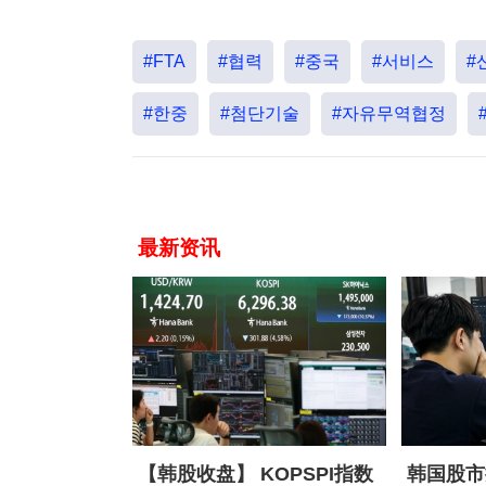
#FTA
#협력
#중국
#서비스
#
#한중
#첨단기술
#자유무역협정
最新资讯
【韩股收盘】 KOPSPI指数
韩国股市