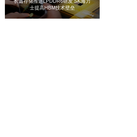
长鑫存储推进LPDDR6研发 SK海力
士提高HBM技术壁垒