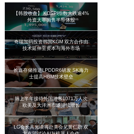
【韩股收盘】 KOSPI指数大跌逾4%
外资大举抛售半导体股
奇瑞加码投资韩国KGM 双方合作由
技术延伸至资本与海外市场
长鑫存储推进LPDDR6研发 SK海力
士提高HBM技术壁垒
韩上半年接待外国游客1071万人次
欧美及大洋洲市场持续增长
LG会长具光谟将赴美会见黄仁勋 双
方有望讨论AI与机器人合作