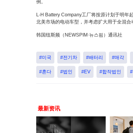
例。
L-H Battery Company工厂将按原
北美市场的电动车型，并考虑扩大用于全混合
韩国纽斯频（NEWSPIM·뉴스핌）通讯社
#미국
#전기차
#배터리
#매각
#혼다
#법인
#EV
#합작법인
最新资讯