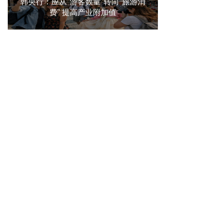
韩央行：应从"游客数量"转向"旅游消
费" 提高产业附加值