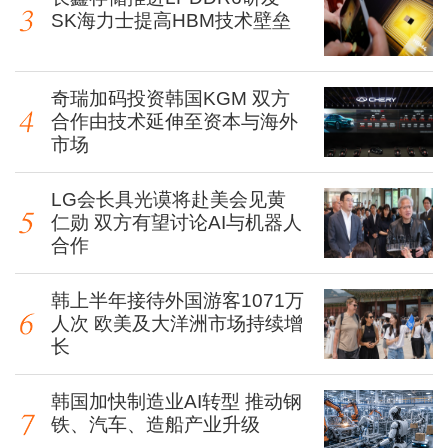
SK海力士提高HBM技术壁垒
奇瑞加码投资韩国KGM 双方
合作由技术延伸至资本与海外
市场
LG会长具光谟将赴美会见黄
仁勋 双方有望讨论AI与机器人
合作
韩上半年接待外国游客1071万
人次 欧美及大洋洲市场持续增
长
韩国加快制造业AI转型 推动钢
铁、汽车、造船产业升级