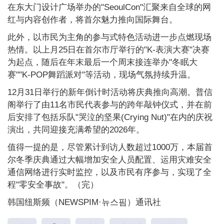
在东大门设计广场举办的"SeoulCon"汇聚来自全球的网
红与内容创作者，将首尔魅力推向国际舞台。
此外，以市民为主角的参与式特色活动进一步点燃现场
热情。以上月25日在首尔市厅举行的"K-表演大赛"决赛
为起点，随后在年末最后一个周末接连举办"冬眠大
赛""K-POP舞蹈派对"等活动，现场气氛持续升温。
12月31日举行的新年倒计时活动将庆典推向高潮。普信
阁举行了由11名市民代表参与的跨年敲钟仪式，并在前
后安排了包括乐队"哭泣的坚果(Crying Nut)"在内的庆祝
演出，共同迎接充满希望的2026年。
值得一提的是，尽管累计到访人数超过1000万，本届首
尔冬季庆典通过大幅增加安全人员配置、运用灾难安全
通信网络进行实时监控，以及市民有序参与，实现了全
程"零安全事故"。（完）
韩国纽斯频（NEWSPIM·뉴스핌）通讯社