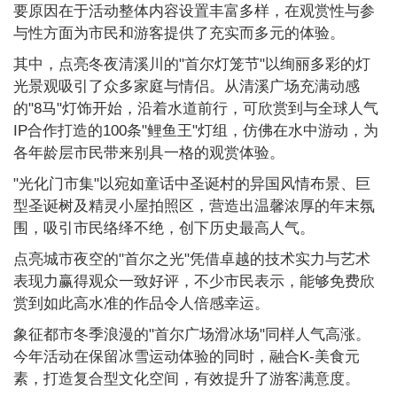
要原因在于活动整体内容设置丰富多样，在观赏性与参
与性方面为市民和游客提供了充实而多元的体验。
其中，点亮冬夜清溪川的"首尔灯笼节"以绚丽多彩的灯
光景观吸引了众多家庭与情侣。从清溪广场充满动感
的"8马"灯饰开始，沿着水道前行，可欣赏到与全球人气
IP合作打造的100条"鲤鱼王"灯组，仿佛在水中游动，为
各年龄层市民带来别具一格的观赏体验。
"光化门市集"以宛如童话中圣诞村的异国风情布景、巨
型圣诞树及精灵小屋拍照区，营造出温馨浓厚的年末氛
围，吸引市民络绎不绝，创下历史最高人气。
点亮城市夜空的"首尔之光"凭借卓越的技术实力与艺术
表现力赢得观众一致好评，不少市民表示，能够免费欣
赏到如此高水准的作品令人倍感幸运。
象征都市冬季浪漫的"首尔广场滑冰场"同样人气高涨。
今年活动在保留冰雪运动体验的同时，融合K-美食元
素，打造复合型文化空间，有效提升了游客满意度。