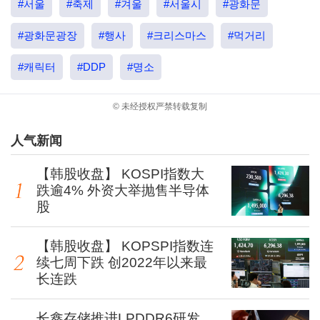
#서울
#축제
#겨울
#서울시
#광화문
#광화문광장
#행사
#크리스마스
#먹거리
#캐릭터
#DDP
#명소
© 未经授权严禁转载复制
人气新闻
【韩股收盘】 KOSPI指数大
跌逾4% 外资大举抛售半导体
股
【韩股收盘】 KOPSPI指数连
续七周下跌 创2022年以来最
长连跌
长鑫存储推进LPDDR6研发