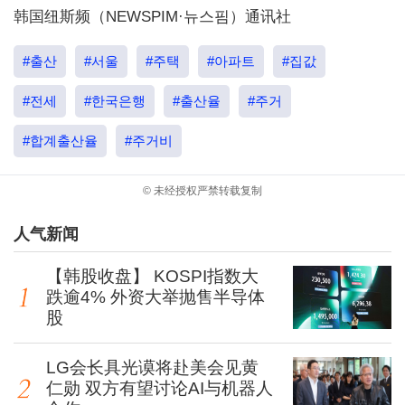
韩国纽斯频（NEWSPIM·뉴스핌）通讯社
#출산
#서울
#주택
#아파트
#집값
#전세
#한국은행
#출산율
#주거
#합계출산율
#주거비
© 未经授权严禁转载复制
人气新闻
【韩股收盘】 KOSPI指数大
跌逾4% 外资大举抛售半导体
股
LG会长具光谟将赴美会见黄
仁勋 双方有望讨论AI与机器人