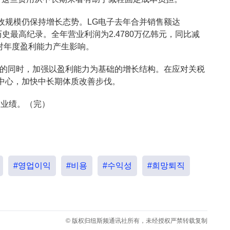
收规模仍保持增长态势。LG电子去年合并销售额达
历史最高纪录。全年营业利润为2.4780万亿韩元，同比减
也对年度盈利能力产生影响。
营的同时，加强以盈利能力为基础的增长结构。在应对关税
中心，加快中长期体质改善步伐。
的业绩。（完）
#영업이익
#비용
#수익성
#희망퇴직
© 版权归纽斯频通讯社所有，未经授权严禁转载复制