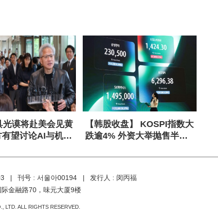
具光谟将赴美会见黄
【韩股收盘】 KOSPI指数大
方有望讨论AI与机器
跌逾4% 外资大举抛售半导
体股
03 |
刊号 : 서울아00194 |
发行人 : 闵丙福
国际金融路70，味元大厦9楼
, LTD. ALL RIGHTS RESERVED.