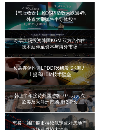
【韩股收盘】 KOSPI指数大跌逾4%
外资大举抛售半导体股
奇瑞加码投资韩国KGM 双方合作由
技术延伸至资本与海外市场
长鑫存储推进LPDDR6研发 SK海力
士提高HBM技术壁垒
韩上半年接待外国游客1071万人次
欧美及大洋洲市场持续增长
惠誉：韩国股市持续低迷或对房地产
市场造成较大冲击