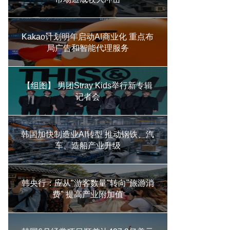
Kakao计划明年启动AI商业化 重点布
局广告和智能代理服务
【组图】 男团Stray Kids举行新专辑
记者会
韩国加快制造业AI转型 推动钢铁、汽
车、造船产业升级
韩央行：应从"游客数量"转向"旅游消
费" 提高产业附加值