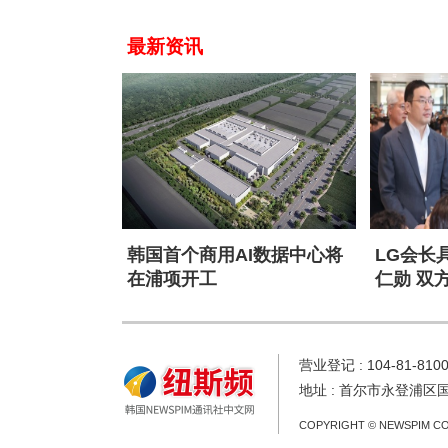
最新资讯
韩国首个商用AI数据中心将
LG会长
在浦项开工
仁勋 双
人合作
营业登记 : 104-81-810
地址 : 首尔市永登浦区
COPYRIGHT © NEWSPIM CO.