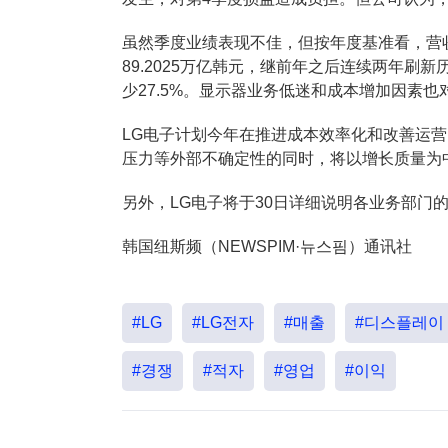
虽然季度业绩表现不佳，但按年度基准看，营
89.2025万亿韩元，继前年之后连续两年刷新
少27.5%。显示器业务低迷和成本增加因素
LG电子计划今年在推进成本效率化和改善运
压力等外部不确定性的同时，将以增长质量为
另外，LG电子将于30日详细说明各业务部门
韩国纽斯频（NEWSPIM·뉴스핌）通讯社
#LG
#LG전자
#매출
#디스플레이
#경쟁
#적자
#영업
#이익