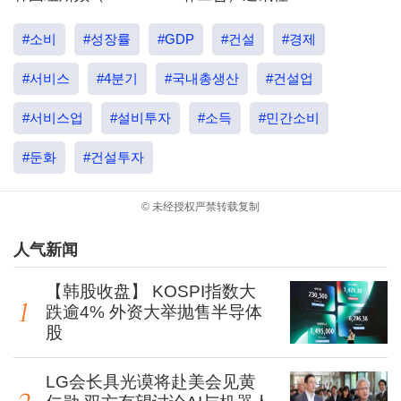
#소비
#성장률
#GDP
#건설
#경제
#서비스
#4분기
#국내총생산
#건설업
#서비스업
#설비투자
#소득
#민간소비
#둔화
#건설투자
© 未经授权严禁转载复制
人气新闻
【韩股收盘】 KOSPI指数大
跌逾4% 外资大举抛售半导体
股
LG会长具光谟将赴美会见黄