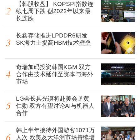
【韩股收盘】 KOPSPI指数连
续七周下跌 创2022年以来最
长连跌
长鑫存储推进LPDDR6研发
SK海力士提高HBM技术壁垒
奇瑞加码投资韩国KGM 双方
合作由技术延伸至资本与海外
市场
LG会长具光谟将赴美会见黄
仁勋 双方有望讨论AI与机器人
合作
韩上半年接待外国游客1071万
人次 欧美及大洋洲市场持续增