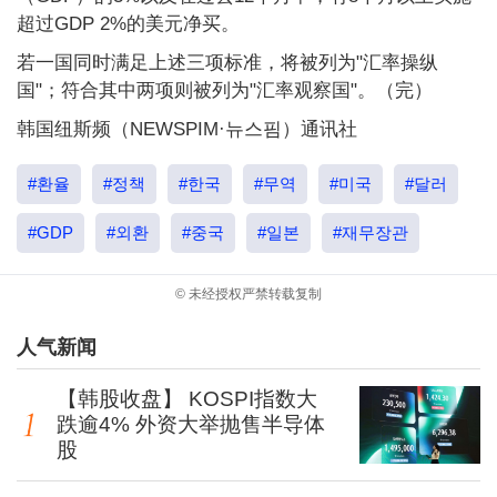
超过GDP 2%的美元净买。
若一国同时满足上述三项标准，将被列为"汇率操纵
国"；符合其中两项则被列为"汇率观察国"。（完）
韩国纽斯频（NEWSPIM·뉴스핌）通讯社
#환율
#정책
#한국
#무역
#미국
#달러
#GDP
#외환
#중국
#일본
#재무장관
© 未经授权严禁转载复制
人气新闻
【韩股收盘】 KOSPI指数大
跌逾4% 外资大举抛售半导体
股