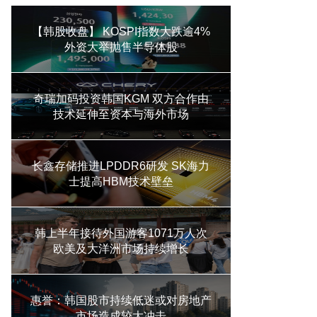
【韩股收盘】 KOSPI指数大跌逾4%
外资大举抛售半导体股
奇瑞加码投资韩国KGM 双方合作由
技术延伸至资本与海外市场
长鑫存储推进LPDDR6研发 SK海力
士提高HBM技术壁垒
韩上半年接待外国游客1071万人次
欧美及大洋洲市场持续增长
惠誉：韩国股市持续低迷或对房地产
市场造成较大冲击