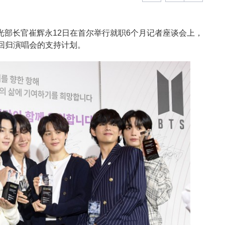
观光部长官崔辉永12日在首尔举行就职6个月记者座谈会上，
回归演唱会的支持计划。