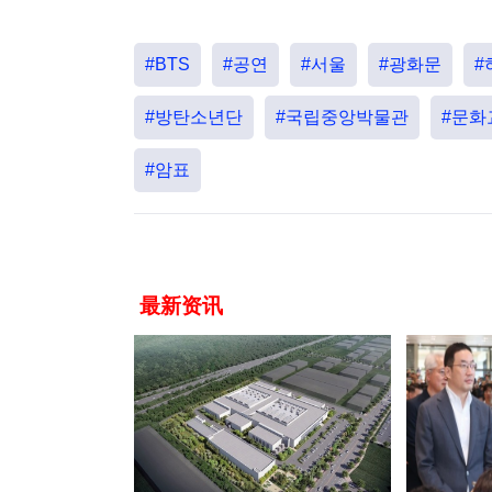
#BTS
#공연
#서울
#광화문
#
#방탄소년단
#국립중앙박물관
#문화
#암표
最新资讯