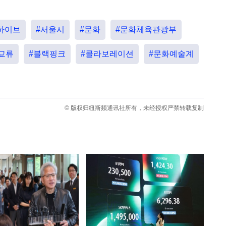
하이브
#서울시
#문화
#문화체육관광부
교류
#블랙핑크
#콜라보레이션
#문화예술계
© 版权归纽斯频通讯社所有，未经授权严禁转载复制