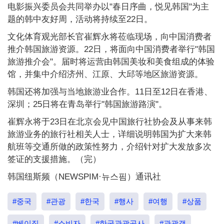
电影振兴委员会共同举办以"春日序曲，悦见韩国"为主
题的韩中友好周，活动将持续至22日。
文化体育观光部长官崔辉永将莅临现场，向中国消费者
推介韩国旅游资源。22日，将面向中国消费者举行"韩国
旅游推介会"。届时将运营由韩国美妆和美食组成的体验
馆，并集中介绍济州、江原、大邱等地区旅游资源。
韩国还将加强与当地旅游业合作。11日至12日在香港、
深圳；25日将在青岛举行"韩国旅游路演"。
崔辉永将于23日在北京会见中国旅行社协会及从事来韩
旅游业务的旅行社相关人士，详细说明韩国为扩大来韩
航班等交通所做的政策性努力，介绍针对扩大发放多次
签证的支援措施。（完）
韩国纽斯频（NEWSPIM·뉴스핌）通讯社
#중국
#관광
#한국
#행사
#여행
#상품
#베이징
#소비자
#한국관광공사
#관광객