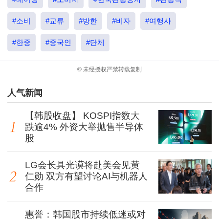
#소비
#교류
#방한
#비자
#여행사
#한중
#중국인
#단체
© 未经授权严禁转载复制
人气新闻
【韩股收盘】 KOSPI指数大
跌逾4% 外资大举抛售半导体
股
LG会长具光谟将赴美会见黄
仁勋 双方有望讨论AI与机器人
合作
惠誉：韩国股市持续低迷或对