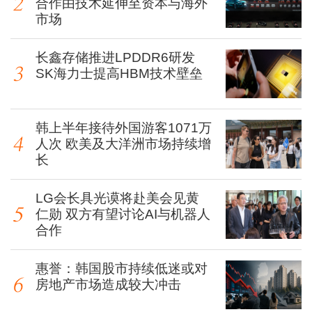
合作由技术延伸至资本与海外
市场
长鑫存储推进LPDDR6研发
SK海力士提高HBM技术壁垒
韩上半年接待外国游客1071万
人次 欧美及大洋洲市场持续增
长
LG会长具光谟将赴美会见黄
仁勋 双方有望讨论AI与机器人
合作
惠誉：韩国股市持续低迷或对
房地产市场造成较大冲击