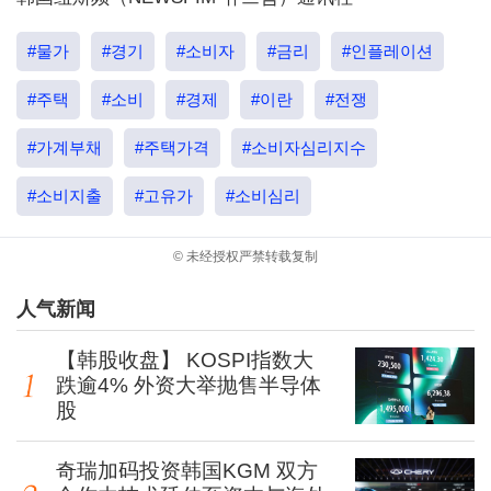
#물가
#경기
#소비자
#금리
#인플레이션
#주택
#소비
#경제
#이란
#전쟁
#가계부채
#주택가격
#소비자심리지수
#소비지출
#고유가
#소비심리
© 未经授权严禁转载复制
人气新闻
【韩股收盘】 KOSPI指数大
跌逾4% 外资大举抛售半导体
股
奇瑞加码投资韩国KGM 双方