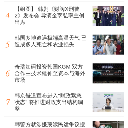
【组图】 韩剧《财阀X刑警
2》发布会 导演金宰弘率主创
出席
韩国多地遭遇极端高温天气 已
造成多人死亡和农业损失
奇瑞加码投资韩国KGM 双方
合作由技术延伸至资本与海外
市场
韩京畿道宣布进入"财政紧急
状态" 将推进财政支出结构调
整
韩警方就涉嫌亵渎民运争议搜