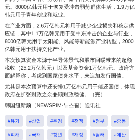
元。8000亿韩元用于恢复受冲击弱势群体生活，1.9万亿
韩元用于青年创业和就业。
在产业方面，2.6万亿韩元将用于减少企业损失和稳定供
应链，其中1.1万亿韩元用于受中东冲击的企业与行业，
8000亿韩元用于太阳能、风能等新能源产业转型，2000
亿韩元用于扶持文化产业。
本次预算资金来源于半导体景气和股市回暖带来的超额
税收（25.2万亿韩元）以及基金资金1万亿韩元。政府方
面解释称，考虑到国家债务水平，未追加发行国债。
尤其是本次预算中还安排1万亿韩元用于偿还国债，体现
政府在扩张财政之余兼顾财政稳健。（完）
韩国纽斯频（NEWSPIM·뉴스핌）通讯社
#유가
#산업
#추경
#전쟁
#정부
#중동
#피해
#국채
#청년
#재정
#달러
#예산