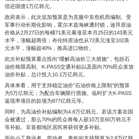
偿还国债1万亿韩元。
政府表示，此次追加预算是为克服中东危机而编制。受
军事行动长期化影响，霍尔木兹海峡遭封锁，迪拜原油
价格从2月27日的每桶71美元暴涨至本月25日的143美元
水平，涨幅超两倍；布伦特原油也从72美元涨至102美
元水平，涨幅超40%，推高进口物价。
此次补贴预算重点投向"缓解高油价三大措施"，包括石
油价格限高制、K-PASS交通补贴以及面向70%民众发放
油价补贴，总计投入10.1万亿韩元。
具体来看，用于支持稳定油价"石油价格上限制"的预算
为5万亿韩元；为配合车辆限行措施、临时扩大K-PASS
返现率项目的款项为877亿韩元等。
同时，为高油价补贴编制为4.8万亿韩元。若该方案在国
会被通过，那么70%的民众将每人获10万至60万韩元不
等补贴。非首都地区居民将获得更多补贴。
面向小工商业者、劳动者、青年的支持预算为2.8万亿韩