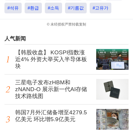
#석유
#환급
#소득
#기름값
#고유가
© 未经授权严禁转载复制
人气新闻
【韩股收盘】 KOSPI指数涨
近4% 外资大举买入半导体板
块
三星电子发布zHBM和
zNAND-O 展示新一代AI存储
技术路线图
韩国7月外汇储备增至4279.5
亿美元 环比增5.9亿美元