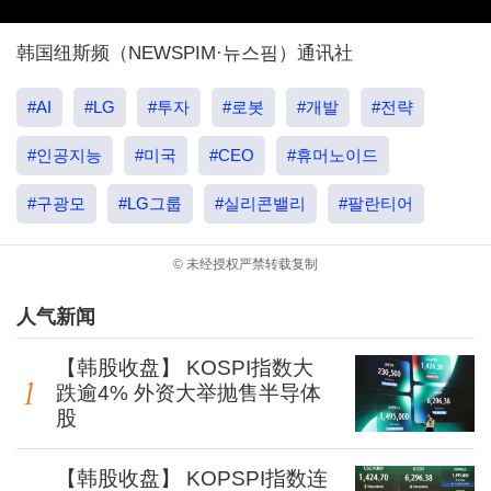
韩国纽斯频（NEWSPIM·뉴스핌）通讯社
#AI
#LG
#투자
#로봇
#개발
#전략
#인공지능
#미국
#CEO
#휴머노이드
#구광모
#LG그룹
#실리콘밸리
#팔란티어
© 未经授权严禁转载复制
人气新闻
【韩股收盘】 KOSPI指数大
跌逾4% 外资大举抛售半导体
股
【韩股收盘】 KOPSPI指数连