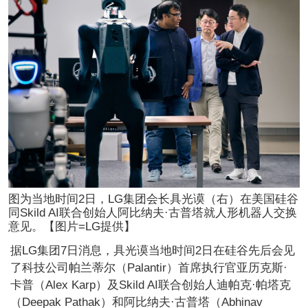
图为当地时间2日，LG集团会长具光谟（右）在美国硅谷
同Skild AI联合创始人阿比纳夫·古普塔就人形机器人交换
意见。【图片=LG提供】
据LG集团7日消息，具光谟当地时间2日在硅谷先后会见
了科技公司帕兰蒂尔（Palantir）首席执行官亚历克斯·
卡普（Alex Karp）及Skild AI联合创始人迪帕克·帕塔克
（Deepak Pathak）和阿比纳夫·古普塔（Abhinav