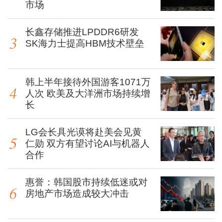
市场
长鑫存储推进LPDDR6研发
SK海力士提高HBM技术壁垒
韩上半年接待外国游客1071万
人次 欧美及大洋洲市场持续增
长
LG会长具光谟将赴美会见黄
仁勋 双方有望讨论AI与机器人
合作
惠誉：韩国股市持续低迷或对
房地产市场造成较大冲击