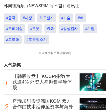
韩国纽斯频（NEWSPIM·뉴스핌）通讯社
#중국
#시장
#LG전자
#기술
#AI
#프리미엄
#로봇
#LG
#삼성전자
#기업
#고도화
#로봇청소기
© 未经授权严禁转载复制
人气新闻
【韩股收盘】 KOSPI指数大
跌逾4% 外资大举抛售半导体
股
奇瑞加码投资韩国KGM 双方
合作由技术延伸至资本与海外