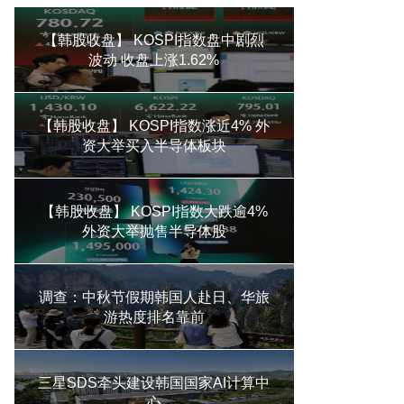
【韩股收盘】 KOSPI指数盘中剧烈
波动 收盘上涨1.62%
【韩股收盘】 KOSPI指数涨近4% 外
资大举买入半导体板块
【韩股收盘】 KOSPI指数大跌逾4%
外资大举抛售半导体股
调查：中秋节假期韩国人赴日、华旅
游热度排名靠前
三星SDS牵头建设韩国国家AI计算中
心