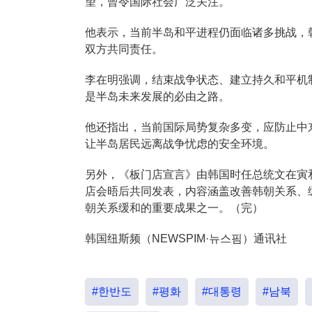
望，曾令国际社会广泛关注。
他表示，当前半岛和平进程仍面临诸多挑战，
双方共同责任。
李在明强调，结束战争状态、建立持久和平机
是半岛未来发展的必由之路。
他还指出，当前国际局势复杂多变，应防止中
让半岛居民远离战争忧虑的安全环境。
另外，《板门店宣言》由韩国时任总统文在寅和
店会晤后共同发表，内容涵盖改善韩朝关系、
朝关系缓和的重要成果之一。（完）
韩国纽斯频（NEWSPIM·뉴스핌）通讯社
#한반도
#평화
#대통령
#남북