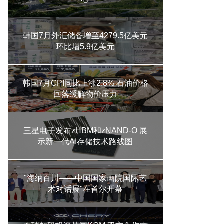
韩国7月外汇储备增至4279.5亿美元
环比增5.9亿美元
韩国7月CPI同比上涨2.8% 石油价格
回落缓解物价压力
三星电子发布zHBM和zNAND-O 展
示新一代AI存储技术路线图
"海纳百川——中国国家画院国际艺
术对话展"在首尔开幕