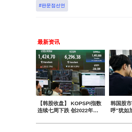
#판문점선언
最新资讯
【韩股收盘】 KOPSPI指数
韩国股市
连续七周下跌 创2022年以
呼"犹如
来最长连跌