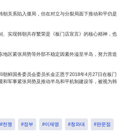
韩朝关系陷入僵局，但在对立与分裂局面下推动和平仍是
制、实现韩朝共存繁荣是《板门店宣言》的核心精神，也
东地区紧张局势等外部不稳定因素外溢至半岛，努力营造
朝鲜国务委员会委员长金正恩于2018年4月27日在板门
缓和军事紧张局势及推动半岛和平机制建设等，被视为韩
#전쟁
#정부
#이재명
#청와대
#판문점