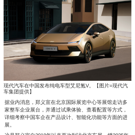
现代汽车在中国发布纯电车型艾尼氪V。【图片=现代汽
车集团提供】
据业内消息，郑义宣在北京国际展览中心等展馆走访多
家整车企业展台，并通过试乘体验、查看配置等方式，
详细考察中国车企在产品设计、智能化功能等方面的进
展。