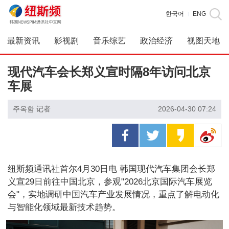
한국어
ENG
|
最新资讯
影视剧
音乐综艺
政治经济
视图天地
现代汽车会长郑义宣时隔8年访问北京
车展
주옥함 记者
2026-04-30 07:24
纽斯频通讯社首尔4月30日电 韩国现代汽车集团会长郑
义宣29日前往中国北京，参观"2026北京国际汽车展览
会"，实地调研中国汽车产业发展情况，重点了解电动化
与智能化领域最新技术趋势。