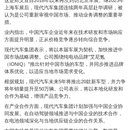
这是郑义宣自2018年以来再次到访北京车展。继2025年
上海车展后，现代汽车集团连续两年高层赴华调研，被
认为是公司重新审视中国市场、推动业务调整的重要举
措。
业内指出，中国汽车企业近年来在技术研发和市场响应
方面提升明显，正从价格竞争逐步转向综合竞争。
现代汽车集团表示，将以本届车展为契机，加快推进中
国市场战略调整。公司围绕纯电动品牌"艾尼氪
（IONIQ）"推出针对中国市场的车型，并同步推进品牌
体系优化，以适应当地市场需求变化。
根据规划，现代汽车未来5年将推出20款新车型，并力争
将年销量提升至50万辆。公司表示，将以本地化研发和
合作为基础，增强产品竞争力。
在产业合作方面，现代汽车集团计划加强与中国企业协
同发展。在自动驾驶领域推进与中国企业的技术合作，
在电池领域深化与当地供应链企业的合作关系。