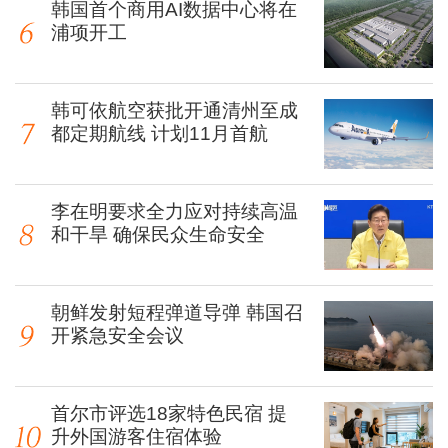
韩国首个商用AI数据中心将在
浦项开工
韩可依航空获批开通清州至成
都定期航线 计划11月首航
李在明要求全力应对持续高温
和干旱 确保民众生命安全
朝鲜发射短程弹道导弹 韩国召
开紧急安全会议
首尔市评选18家特色民宿 提
升外国游客住宿体验